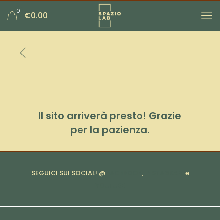
0
€0.00
Il sito arriverà presto! Grazie
per la pazienza.
SEGUICI SUI SOCIAL! @
FACEBOOK
,
INSTAGRAM
e
YOUTUBE